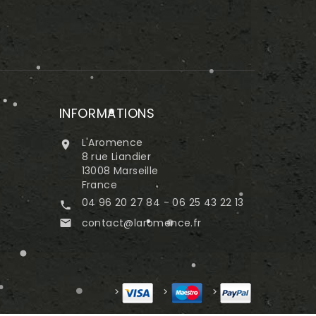
INFORMATIONS
L'Aromence

8 rue Liandier
13008 Marseille
France
04 96 20 27 84 - 06 25 43 22 13

contact@laromence.fr
