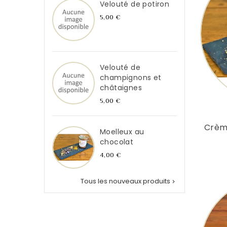
Velouté de potiron
Prix
5,00 €
Velouté de
champignons et
châtaignes
Prix
5,00 €
Crèm
Moelleux au
chocolat
Prix
4,00 €
Tous les nouveaux produits
