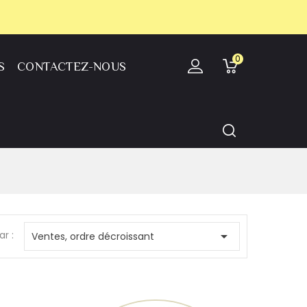
0
S
CONTACTEZ-NOUS
ar :

Ventes, ordre décroissant