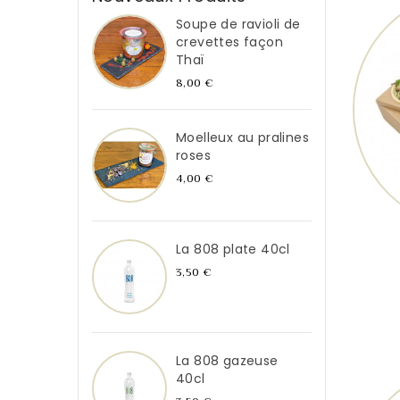
Soupe de ravioli de
crevettes façon
Thaï
Prix
8,00 €
Moelleux au pralines
roses
Prix
4,00 €
La 808 plate 40cl
Prix
3,50 €
La 808 gazeuse
40cl
Nouve