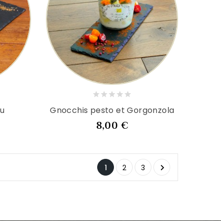
au
Gnocchis pesto et Gorgonzola
Prix
8,00 €

1
2
3