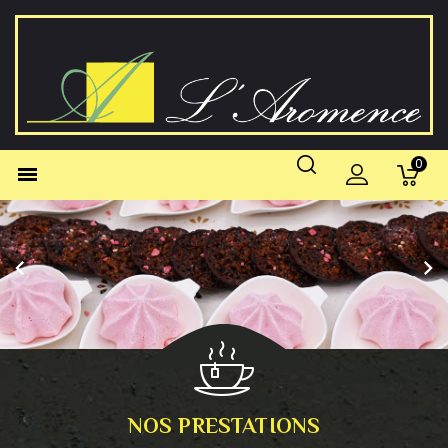
0



NOS PRESTATIONS