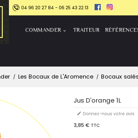
04 96 20 27 84 - 06 25 43 22 13
COMMANDER
TRAITEUR
RÉFÉRENCE

der
Les Bocaux de L'Aromence
Bocaux salé
Jus D'orange 1L
Donnez-nous votre avis

3,85 €
TTC