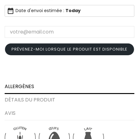
date_range
Date d'envoi estimée :
Today
PRÉVENEZ-MOI LORSQUE LE PRODUIT EST DISPONIBLE
ALLERGÈNES
DÉTAILS DU PRODUIT
AVIS